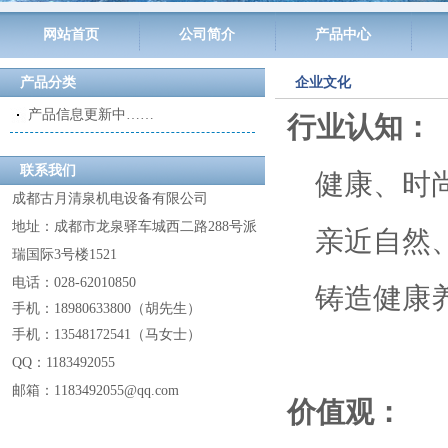
网站首页
公司简介
产品中心
产品分类
企业文化
产品信息更新中……
行业认知：
联系我们
健康、时尚
成都古月清泉机电设备有限公司
地址：成都市龙泉驿车城西二路288号派
亲近自然、
瑞国际3号楼1521
电话：028-62010850
铸造健康养
手机：18980633800
（
胡先生
）
手机：13548172541
（
马女士
）
QQ：
1183492055
邮箱：1183492055@
qq.com
价值观：