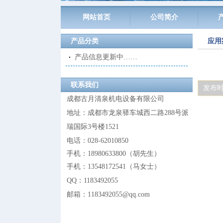
网站首页
公司简介
产品分类
应用
产品信息更新中……
联系我们
发布时间:
成都古月清泉机电设备有限公司
地址：成都市龙泉驿车城西二路288号派
瑞国际3号楼1521
电话：028-62010850
手机：18980633800
（
胡先生
）
手机：13548172541
（
马女士
）
QQ：
1183492055
邮箱：1183492055@
qq.com