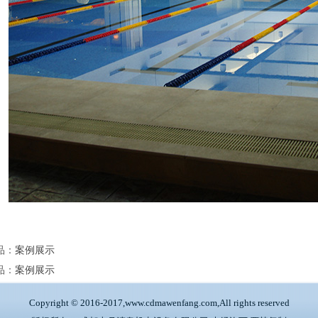
品
：
案例展示
品
：
案例展示
Copyright © 2016-2017,www.cdmawenfang.com,All rights reserved