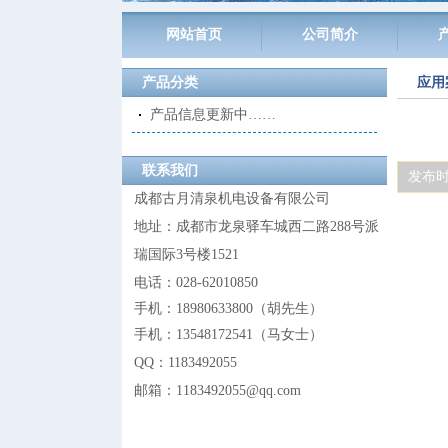
网站首页
公司简介
产品分类
应用
产品信息更新中……
联系我们
发布时间:
成都古月清泉机电设备有限公司
地址：成都市龙泉驿车城西二路288号派
瑞国际3号楼1521
电话：028-62010850
手机：18980633800
（
胡先生
）
手机：13548172541
（
马女士
）
QQ：
1183492055
邮箱：1183492055@
qq.com