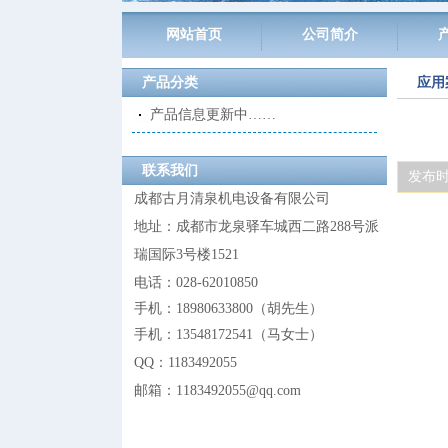
网站首页
公司简介
产品分类
应用
产品信息更新中……
联系我们
发布时间:
成都古月清泉机电设备有限公司
地址：成都市龙泉驿车城西二路288号派
瑞国际3号楼1521
电话：028-62010850
手机：18980633800
（
胡先生
）
手机：13548172541
（
马女士
）
QQ：
1183492055
邮箱：1183492055@
qq.com