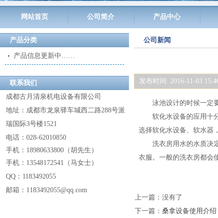
网站首页
公司简介
产品中心
产品分类
公司新闻
产品信息更新中……
发布时间: 2016-11-03 15
联系我们
成都古月清泉机电设备有限公司
泳池设计的时候一定要
地址：成都市龙泉驿车城西二路288号派
软化水设备的应用十分广
瑞国际3号楼1521
选择软化水设备、软水器
电话：028-62010850
洗衣房用水的水质决定了
手机：18980633800
（
胡先生
）
衣服。一般的洗衣房都会
手机：13548172541
（
马女士
）
QQ：
1183492055
邮箱：1183492055@
qq.com
上一篇
：没有了
下一篇
：
桑拿设备使用介绍